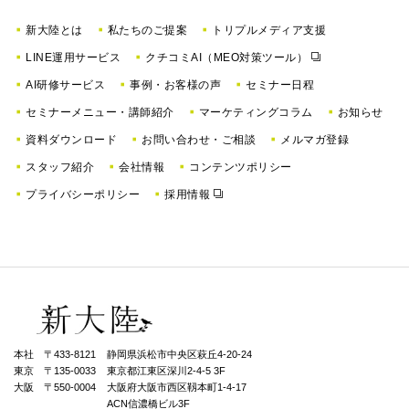
新大陸とは
私たちのご提案
トリプルメディア支援
LINE運用サービス
クチコミAI（MEO対策ツール）
AI研修サービス
事例・お客様の声
セミナー日程
セミナーメニュー・講師紹介
マーケティングコラム
お知らせ
資料ダウンロード
お問い合わせ・ご相談
メルマガ登録
スタッフ紹介
会社情報
コンテンツポリシー
プライバシーポリシー
採用情報
本社 〒433-8121
静岡県浜松市中央区萩丘4-20-24
東京 〒135-0033
東京都江東区深川2-4-5 3F
大阪 〒550-0004
⼤阪府⼤阪市⻄区靱本町1-4-17
ACN信濃橋ビル3F