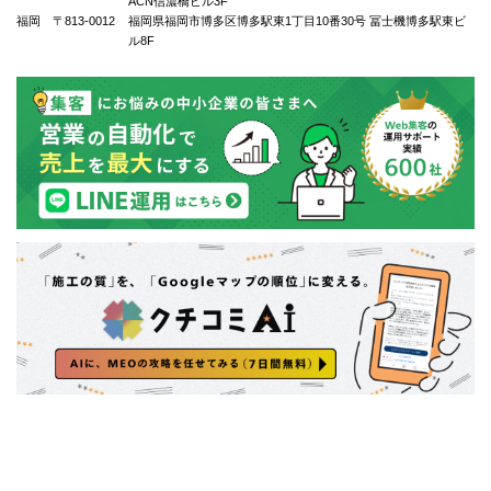
ACN信濃橋ビル3F
福岡 〒813-0012
福岡県福岡市博多区博多駅東1丁⽬10番30号 冨士機博多駅東ビ
ル8F