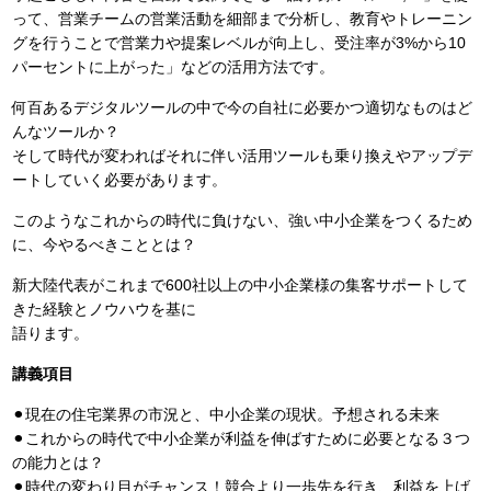
って、営業チームの営業活動を細部まで分析し、教育やトレーニン
グを行うことで営業力や提案レベルが向上し、受注率が3%から10
パーセントに上がった」などの活用方法です。
何百あるデジタルツールの中で今の自社に必要かつ適切なものはど
んなツールか？
そして時代が変わればそれに伴い活用ツールも乗り換えやアップデ
ートしていく必要があります。
このようなこれからの時代に負けない、強い中小企業をつくるため
に、今やるべきこととは？
新大陸代表がこれまで600社以上の中小企業様の集客サポートして
きた経験とノウハウを基に
語ります。
講義項目
⚫︎現在の住宅業界の市況と、中小企業の現状。予想される未来
⚫︎これからの時代で中小企業が利益を伸ばすために必要となる３つ
の能力とは？
⚫︎時代の変わり目がチャンス！競合より一歩先を行き、利益を上げ