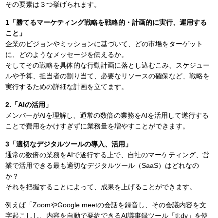
その要素は３つ挙げられます。
1「勝てるマーケティング戦略を戦略的・計画的に実行、運用する
こと」
企業のビジョンやミッションに基づいて、どの市場をターゲット
に、どのようなメッセージを伝えるか。
そしてその戦略を具体的な行動計画に落とし込むこみ、スケジュー
ルや予算、担当者の割り当て、必要なリソースの確保など、戦略を
実行するための詳細な計画を立てます。
2.「AIの活用」
メンバーがAIを理解し、通常の数倍の業務をAIを活用して遂行する
ことで費用をかけすぎずに業務量を増やすことができます。
3「適切なデジタルツールの導入、活用」
通常の数倍の業務をAIで遂行する上で、自社のマーケティング、営
業で活用できる最も適切なデジタルツール（SaaS）はどれなの
か？
それを把握することによって、成果を上げることができます。
例えば「ZoomやGoogle meetの会話を録音し、その会議内容を文
字起こしし、内容を自動で要約できるAI議事録ツール「tl;dv」を使