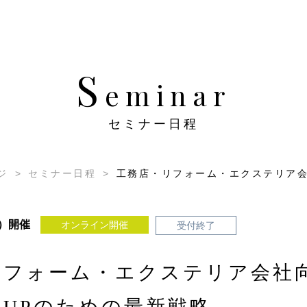
て
サービス紹介
成功事例
セミナー情報
集客ノウ
S
eminar
セミナー日程
ジ
>
セミナー日程
>
工務店・リフォーム・エクステリア会社
木）開催
オンライン開催
受付終了
リフォーム・エクステリア会社
UPのための最新戦略