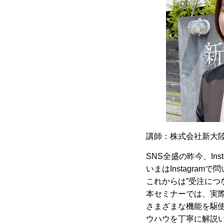
講師：株式会社新大陸
SNS全盛の昨今、In
いまはInstagra
これからは”受注につ
本セミナーでは、実際
さまざまな機能を駆使
ウハウを丁寧に解説