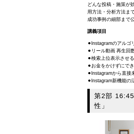
どんな投稿・施策が効
用方法・分析方法までま
成功事例の細部まで
講義項目
⚫︎Instagramの
⚫︎リール動画 再生
⚫︎検索上位表示させるた
⚫︎お金をかけずにで
⚫︎Instagramか
⚫︎Instagram新
第2部 16
性」