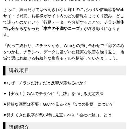
さらに、紙面だけでは伝えきれない施工のこだわりや信頼感をWeb
サイトで補完。お客様がサイト内のどの情報をじっくり読み、どこ
で迷ったのかという「行動データ」を分析することで、
チラシ単体
では分からなかった「本当の不満やニーズ」
が浮き彫りになりま
す。
「配って終わり」のチラシから、Webとの掛け合わせで「顧客の心
をつかむ」チラシへ。データに基づいた確実な改善を繰り返し、地
域で選ばれ続ける持続的な集客モデルを構築していきましょう。
講義項目
⚫︎なぜ「チラシだけ」だと反響が落ちるのか？
⚫︎【実践！】GA4でチラシに「足跡」をつける測定方法
⚫︎難解な画面は不要！GA4で見るべき「3つの指標」について
⚫︎見えてきた数字が悪い時に見直すべき「会社の魅力」とは
講師紹介