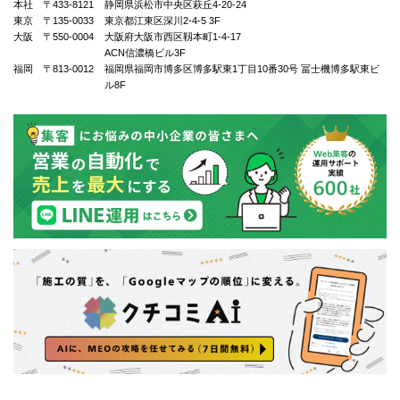
本社 〒433-8121
静岡県浜松市中央区萩丘4-20-24
東京 〒135-0033
東京都江東区深川2-4-5 3F
大阪 〒550-0004
⼤阪府⼤阪市⻄区靱本町1-4-17
ACN信濃橋ビル3F
福岡 〒813-0012
福岡県福岡市博多区博多駅東1丁⽬10番30号 冨士機博多駅東ビ
ル8F