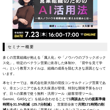
セミナー概要
多くの営業組織が抱える「属人化」や「ノウハウのブラックボック
ス化」。特定のベテラン営業に依存した体制や、「背中を見て学
べ」という教育スタイルは、組織の成長を阻む大きな原因となって
います。
本セミナーでは、株式会社新大陸の現役コンサルティング営業であ
り、非エンジニアである大久保凛が登壇。特別な開発予算をかけ
ず、日々の業務で使う無料・汎用ツール（顧客管理ツール、
Gemini、GASなど）を組み合わせることで
1商談あたりの提案準備
時間を31.5%削減（25.7分削減）
、営業部全体で
月間171時間の削
減
を達成した具体的な「営業AX（AI・トランスフォーメーショ