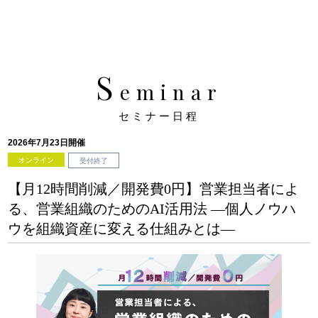
S
eminar
セミナー日程
2026年7月23日開催
オンライン
受付終了
【月12時間削減／開発費0円】営業担当者によ
る、営業組織のためのAI活用法 ―個人ノウハ
ウを組織資産に変える仕組みとは―