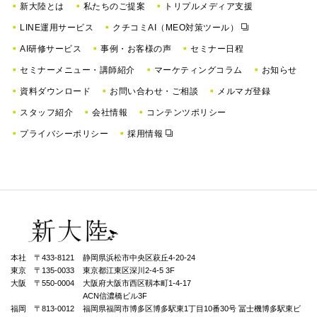
新大陸とは
私たちのご提案
トリプルメディア支援
LINE運用サービス
クチコミAI（MEO対策ツール）
AI研修サービス
事例・お客様の声
セミナー日程
セミナーメニュー・講師紹介
マーケティングコラム
お知らせ
資料ダウンロード
お問い合わせ・ご相談
メルマガ登録
スタッフ紹介
会社情報
コンテンツポリシー
プライバシーポリシー
採用情報
本社 〒433-8121
静岡県浜松市中央区萩丘4-20-24
東京 〒135-0033
東京都江東区深川2-4-5 3F
大阪 〒550-0004
⼤阪府⼤阪市⻄区靱本町1-4-17
ACN信濃橋ビル3F
福岡 〒813-0012
福岡県福岡市博多区博多駅東1丁⽬10番30号 冨士機博多駅東ビ