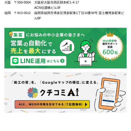
大阪 〒550-0004
⼤阪府⼤阪市⻄区靱本町1-4-17
ACN信濃橋ビル3F
福岡 〒813-0012
福岡県福岡市博多区博多駅東1丁⽬10番30号 冨士機博多駅東ビ
ル8F