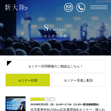
S
eminar
セミナー日程
セミナー共同開催の
ご相談はこちら！
セミナー日程
セミナー見逃し配信
オンライン開催
受付終了
2025年9月25日（木）16:00〜17:00（15:45〜配信接続開始）
住宅業界特化のMeta広告運用強化セミナー：限られ