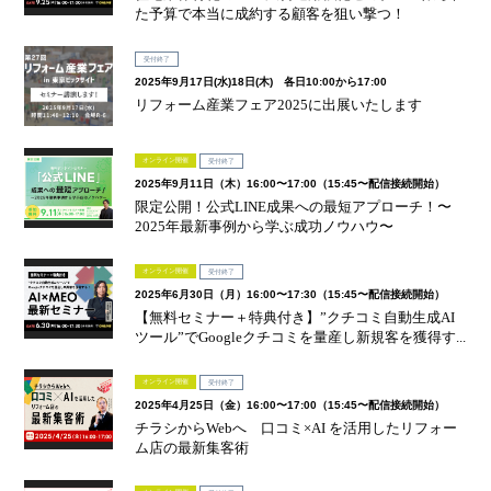
た予算で本当に成約する顧客を狙い撃つ！
受付終了
2025年9月17日(水)18日(木) 各日10:00から17:00
リフォーム産業フェア2025に出展いたします
オンライン開催
受付終了
2025年9月11日（木）16:00〜17:00（15:45〜配信接続開始）
限定公開！公式LINE成果への最短アプローチ！〜
2025年最新事例から学ぶ成功ノウハウ〜
オンライン開催
受付終了
2025年6月30日（月）16:00〜17:30（15:45〜配信接続開始）
【無料セミナー＋特典付き】”クチコミ自動生成AI
ツール”でGoogleクチコミを量産し新規客を獲得す...
オンライン開催
受付終了
2025年4月25日（金）16:00〜17:00（15:45〜配信接続開始）
チラシからWebへ 口コミ×AI を活用したリフォー
ム店の最新集客術