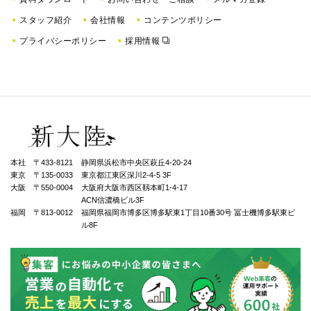
スタッフ紹介
会社情報
コンテンツポリシー
プライバシーポリシー
採用情報
本社 〒433-8121
静岡県浜松市中央区萩丘4-20-24
東京 〒135-0033
東京都江東区深川2-4-5 3F
大阪 〒550-0004
⼤阪府⼤阪市⻄区靱本町1-4-17
ACN信濃橋ビル3F
福岡 〒813-0012
福岡県福岡市博多区博多駅東1丁⽬10番30号 冨士機博多駅東ビ
ル8F