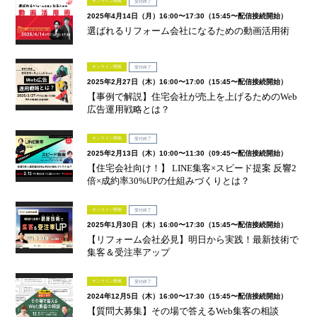
オンライン開催
受付終了
2025年4月14日（月）16:00〜17:30（15:45〜配信接続開始）
選ばれるリフォーム会社になるための動画活用術
オンライン開催
受付終了
2025年2月27日（木）16:00〜17:00（15:45〜配信接続開始）
【事例で解説】住宅会社が売上を上げるためのWeb
広告運用戦略とは？
オンライン開催
受付終了
2025年2月13日（木）10:00〜11:30（09:45〜配信接続開始）
【住宅会社向け！】 LINE集客×スピード提案 反響2
倍×成約率30%UPの仕組みづくりとは？
オンライン開催
受付終了
2025年1月30日（木）16:00〜17:30（15:45〜配信接続開始）
【リフォーム会社必見】明日から実践！最新技術で
集客＆受注率アップ
オンライン開催
受付終了
2024年12月5日（木）16:00〜17:30（15:45〜配信接続開始）
【質問大募集】その場で答えるWeb集客の相談