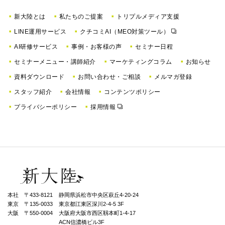
新大陸とは
私たちのご提案
トリプルメディア支援
LINE運用サービス
クチコミAI（MEO対策ツール）
AI研修サービス
事例・お客様の声
セミナー日程
セミナーメニュー・講師紹介
マーケティングコラム
お知らせ
資料ダウンロード
お問い合わせ・ご相談
メルマガ登録
スタッフ紹介
会社情報
コンテンツポリシー
プライバシーポリシー
採用情報
本社 〒433-8121
静岡県浜松市中央区萩丘4-20-24
東京 〒135-0033
東京都江東区深川2-4-5 3F
大阪 〒550-0004
⼤阪府⼤阪市⻄区靱本町1-4-17
ACN信濃橋ビル3F