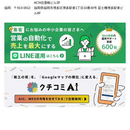
ACN信濃橋ビル3F
福岡 〒813-0012
福岡県福岡市博多区博多駅東1丁⽬10番30号 冨士機博多駅東ビ
ル8F