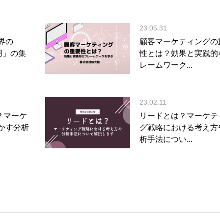
23.05.31
界の
顧客マーケティングの
用」の集
性とは？効果と実践的
レームワーク...
23.02.11
？マーケ
リードとは？マーケテ
かす分析
グ戦略における考え方
析手法につい...