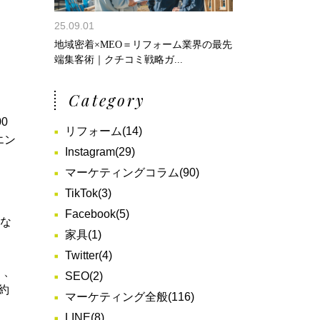
25.09.01
地域密着×MEO＝リフォーム業界の最先
端集客術｜クチコミ戦略ガ...
Category
0
リフォーム
(14)
エン
Instagram
(29)
。
マーケティングコラム
(90)
TikTok
(3)
Facebook
(5)
的な
家具
(1)
Twitter
(4)
）、
SEO
(2)
（約
マーケティング全般
(116)
LINE
(8)