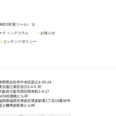
（MEO対策ツール）
ケティングコラム
お知らせ
コンテンツポリシー
静岡県浜松市中央区萩丘4-20-24
東京都江東区深川2-4-5 3F
⼤阪府⼤阪市⻄区靱本町1-4-17
ACN信濃橋ビル3F
福岡県福岡市博多区博多駅東1丁⽬10番30号
冨士機博多駅東ビル8F