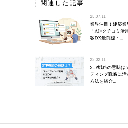
関連した記事
25.07.11
業界注目！建築業
「AI×クチコミ活
客DX最前線・...
23.02.11
STP戦略の意味は
ティング戦略に活
方法を紹介...