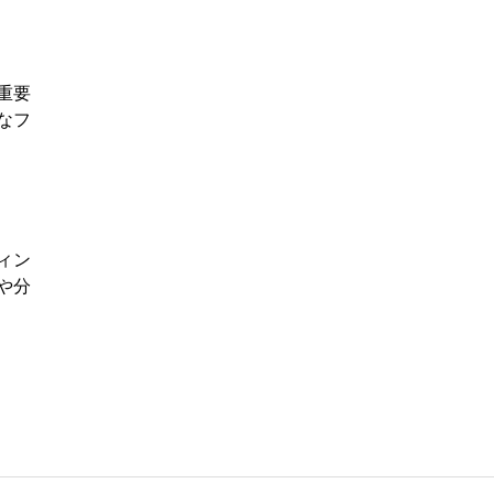
重要
なフ
ィン
や分