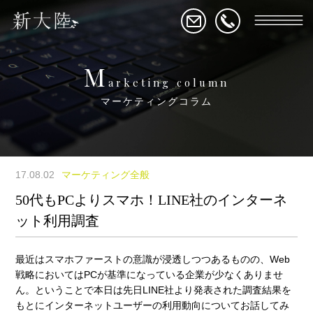
M
arketing column
マーケティングコラム
17.08.02
マーケティング全般
50代もPCよりスマホ！LINE社のインターネ
ット利用調査
最近はスマホファーストの意識が浸透しつつあるものの、Web
戦略においてはPCが基準になっている企業が少なくありませ
ん。ということで本日は先日LINE社より発表された調査結果を
もとにインターネットユーザーの利用動向についてお話してみ