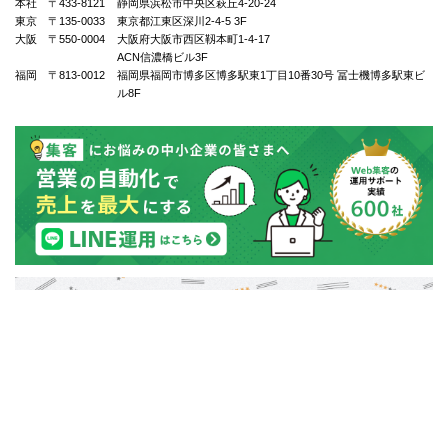
本社 〒433-8121
静岡県浜松市中央区萩丘4-20-24
東京 〒135-0033
東京都江東区深川2-4-5 3F
大阪 〒550-0004
⼤阪府⼤阪市⻄区靱本町1-4-17
ACN信濃橋ビル3F
福岡 〒813-0012
福岡県福岡市博多区博多駅東1丁⽬10番30号 冨士機博多駅東ビ
ル8F