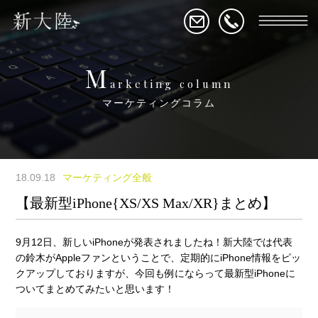
M
arketing column
マーケティングコラム
18.09.18
マーケティング全般
【最新型iPhone{XS/XS Max/XR}まとめ】
9月12日、新しいiPhoneが発表されましたね！新大陸では代表
の鈴木がAppleファンということで、定期的にiPhone情報をピッ
クアップしておりますが、今回も例にならって最新型iPhoneに
ついてまとめてみたいと思います！