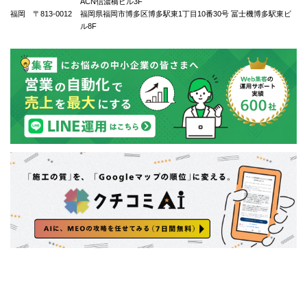
ACN信濃橋ビル3F
福岡 〒813-0012
福岡県福岡市博多区博多駅東1丁⽬10番30号 冨士機博多駅東ビ
ル8F