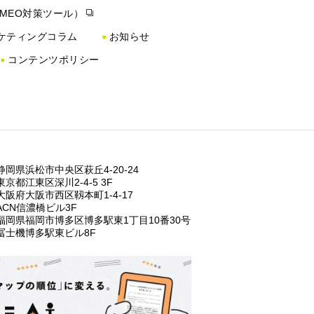
（MEO対策ツール）
ケティングコラム
お知らせ
コンテンツポリシー
静岡県浜松市中央区萩丘4-20-24
東京都江東区深川2-4-5 3F
⼤阪府⼤阪市⻄区靱本町1-4-17
ACN信濃橋ビル3F
福岡県福岡市博多区博多駅東1丁⽬10番30号
冨士機博多駅東ビル8F