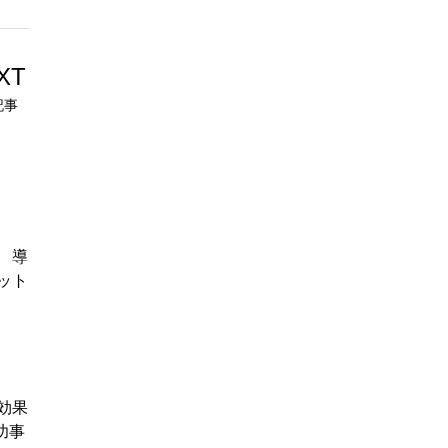
XT
記事
 導
ット
効果
功事