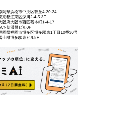
静岡県浜松市中央区萩丘4-20-24
東京都江東区深川2-4-5 3F
⼤阪府⼤阪市⻄区靱本町1-4-17
ACN信濃橋ビル3F
福岡県福岡市博多区博多駅東1丁⽬10番30号
冨士機博多駅東ビル8F