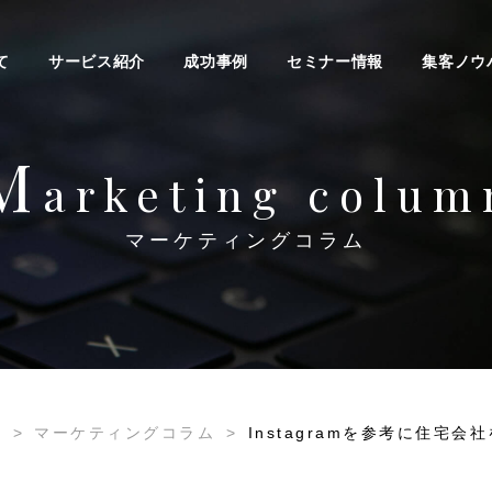
て
サービス紹介
成功事例
セミナー情報
集客ノウ
M
arketing colum
マーケティングコラム
ジ
>
マーケティングコラム
>
Instagramを参考に住宅会