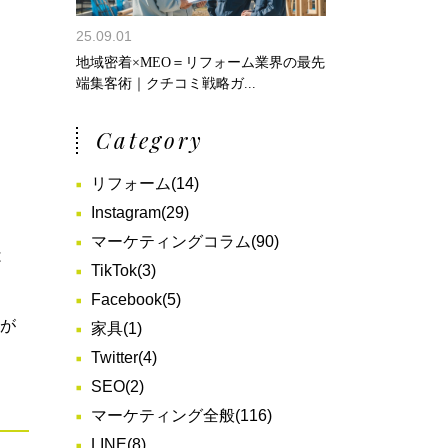
25.09.01
地域密着×MEO＝リフォーム業界の最先
端集客術｜クチコミ戦略ガ...
Category
リフォーム
(14)
Instagram
(29)
マーケティングコラム
(90)
は
TikTok
(3)
Facebook
(5)
方が
家具
(1)
Twitter
(4)
SEO
(2)
マーケティング全般
(116)
LINE
(8)