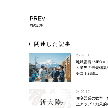
PREV
前の記事
関連した記事
25.09.01
地域密着×MEO＝
ム業界の最先端集
チコミ戦略...
24.02.19
住宅営業の教育・
上アップ！効果的