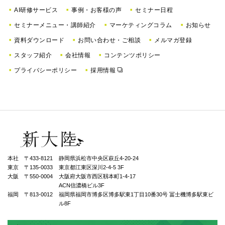
AI研修サービス
事例・お客様の声
セミナー日程
セミナーメニュー・講師紹介
マーケティングコラム
お知らせ
資料ダウンロード
お問い合わせ・ご相談
メルマガ登録
スタッフ紹介
会社情報
コンテンツポリシー
プライバシーポリシー
採用情報
本社 〒433-8121
静岡県浜松市中央区萩丘4-20-24
東京 〒135-0033
東京都江東区深川2-4-5 3F
大阪 〒550-0004
⼤阪府⼤阪市⻄区靱本町1-4-17
ACN信濃橋ビル3F
福岡 〒813-0012
福岡県福岡市博多区博多駅東1丁⽬10番30号 冨士機博多駅東ビ
ル8F