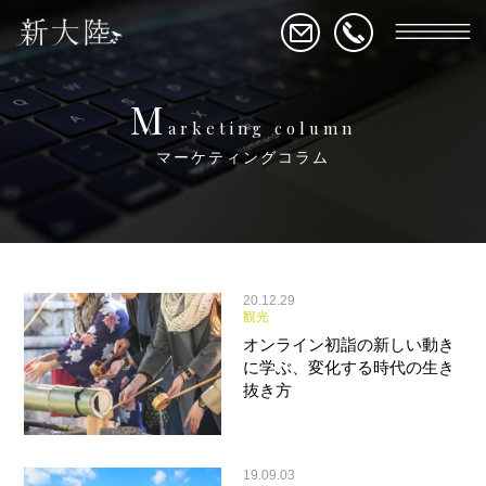
M
arketing column
マーケティングコラム
20.12.29
観光
オンライン初詣の新しい動き
に学ぶ、変化する時代の生き
抜き方
19.09.03