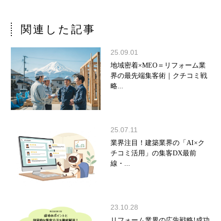
関連した記事
25.09.01
地域密着×MEO＝リフォーム業
界の最先端集客術｜クチコミ戦
略...
25.07.11
業界注目！建築業界の「AI×ク
チコミ活用」の集客DX最前
線・...
23.10.28
リフォーム業界の広告戦略!成功