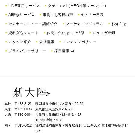
LINE運用サービス
クチコミAI（MEO対策ツール）
AI研修サービス
事例・お客様の声
セミナー日程
セミナーメニュー・講師紹介
マーケティングコラム
お知らせ
資料ダウンロード
お問い合わせ・ご相談
メルマガ登録
スタッフ紹介
会社情報
コンテンツポリシー
プライバシーポリシー
採用情報
本社 〒433-8121
静岡県浜松市中央区萩丘4-20-24
東京 〒135-0033
東京都江東区深川2-4-5 3F
大阪 〒550-0004
⼤阪府⼤阪市⻄区靱本町1-4-17
ACN信濃橋ビル3F
福岡 〒813-0012
福岡県福岡市博多区博多駅東1丁⽬10番30号 冨士機博多駅東ビ
ル8F