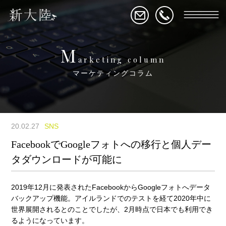
M
arketing column
マーケティングコラム
20.02.27
SNS
FacebookでGoogleフォトへの移行と個人デー
タダウンロードが可能に
2019年12月に発表されたFacebookからGoogleフォトへデータ
バックアップ機能。アイルランドでのテストを経て2020年中に
世界展開されるとのことでしたが、2月時点で日本でも利用でき
るようになっています。