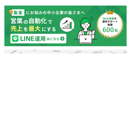
COPYRIGHT © SHINTAIRIKU. CO.,LTD
All RIGHTS RESERVED.