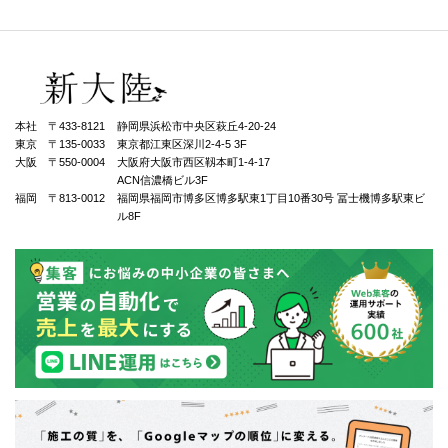
本社 〒433-8121
静岡県浜松市中央区萩丘4-20-24
東京 〒135-0033
東京都江東区深川2-4-5 3F
大阪 〒550-0004
⼤阪府⼤阪市⻄区靱本町1-4-17
ACN信濃橋ビル3F
福岡 〒813-0012
福岡県福岡市博多区博多駅東1丁⽬10番30号 冨士機博多駅東ビ
ル8F