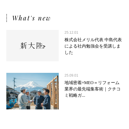
What's new
25.12.01
株式会社メリル代表 中島代表
による社内勉強会を受講しま
した
25.09.01
地域密着×MEO＝リフォーム
業界の最先端集客術｜クチコ
ミ戦略ガ...