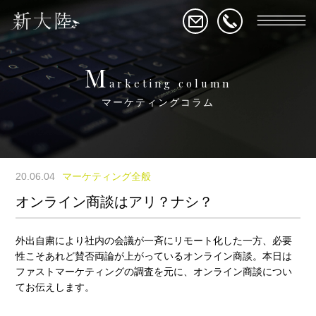
M
arketing column
マーケティングコラム
20.06.04
マーケティング全般
オンライン商談はアリ？ナシ？
外出自粛により社内の会議が一斉にリモート化した一方、必要
性こそあれど賛否両論が上がっているオンライン商談。本日は
ファストマーケティングの調査を元に、オンライン商談につい
てお伝えします。