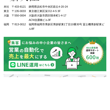
本社 〒433-8121
静岡県浜松市中央区萩丘4-20-24
東京 〒135-0033
東京都江東区深川2-4-5 3F
大阪 〒550-0004
⼤阪府⼤阪市⻄区靱本町1-4-17
ACN信濃橋ビル3F
福岡 〒813-0012
福岡県福岡市博多区博多駅東1丁⽬10番30号 冨士機博多駅東ビ
ル8F