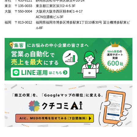
本社 〒433-8121
静岡県浜松市中央区萩丘4-20-24
東京 〒135-0033
東京都江東区深川2-4-5 3F
大阪 〒550-0004
⼤阪府⼤阪市⻄区靱本町1-4-17
ACN信濃橋ビル3F
福岡 〒813-0012
福岡県福岡市博多区博多駅東1丁⽬10番30号 冨士機博多駅東ビ
ル8F