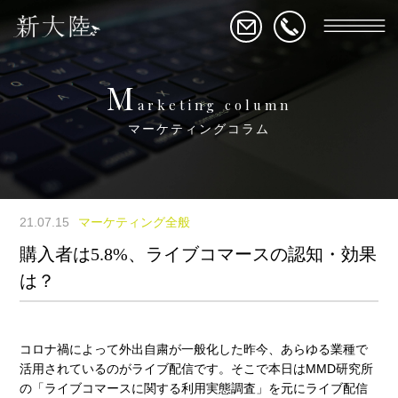
M
arketing column
マーケティングコラム
21.07.15
マーケティング全般
購入者は5.8%、ライブコマースの認知・効果
は？
コロナ禍によって外出自粛が一般化した昨今、あらゆる業種で
活用されているのがライブ配信です。そこで本日はMMD研究所
の「ライブコマースに関する利用実態調査」を元にライブ配信