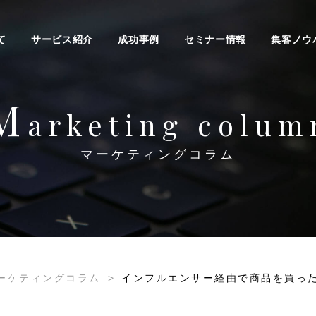
て
サービス紹介
成功事例
セミナー情報
集客ノウ
M
arketing colum
マーケティングコラム
ーケティングコラム
>
インフルエンサー経由で商品を買っ