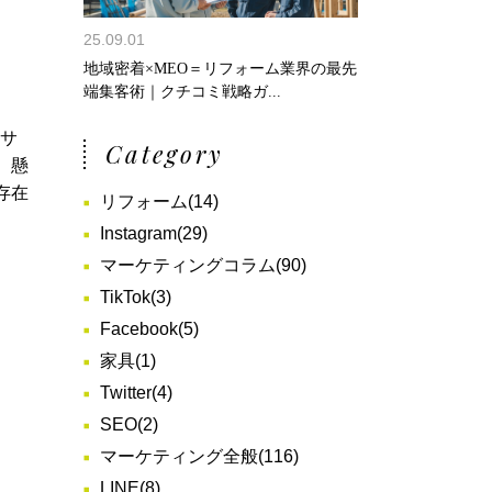
25.09.01
地域密着×MEO＝リフォーム業界の最先
端集客術｜クチコミ戦略ガ...
ンサ
Category
、懸
存在
リフォーム
(14)
Instagram
(29)
マーケティングコラム
(90)
TikTok
(3)
Facebook
(5)
家具
(1)
Twitter
(4)
SEO
(2)
マーケティング全般
(116)
LINE
(8)