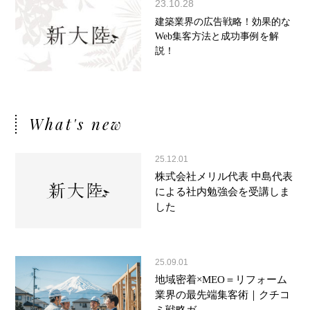
23.10.28
建築業界の広告戦略！効果的な
Web集客方法と成功事例を解
説！
What's new
25.12.01
株式会社メリル代表 中島代表
による社内勉強会を受講しま
した
25.09.01
地域密着×MEO＝リフォーム
業界の最先端集客術｜クチコ