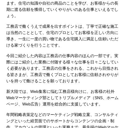
ます。住宅の知識や自社の商品のことを学び、お客様からの長
期に渡る信頼を獲得していくやりがいのある仕事といえるでし
ょう。
工務店で働くうえで成果を出すポイントは、丁寧で正確な施工
は当然のこととして、住宅のプロとしてお客様を正しい方向に
導き、一生に一度の買い物である住宅購入に満足し信頼いただ
ける家づくりを行うことです。
今回ご紹介した内容は工務店の仕事内容のほんの一部です。実
際にはご紹介した業務に付随する様々な仕事を日々こなしてい
く必要があります。工務店の仕事をされる、これから目指され
る皆さまが、工務店で働くプロとしてお客様に信頼されやりが
いを持って働けることを願っております。
新大陸では、Web集客に悩む工務店様向けに、お客様の社外
Webマーケティング部としてトリプルメディア（SNS、ホーム
ページ、Web広告）運用を総合的に支援しています。
年間戦略表策定などのマーケティング戦略立案、コンサルティ
ングといった経営面でのサポートからコンテンツの企画・制
作、アカウントの管理といった実務まで、最先端のWebマーケ