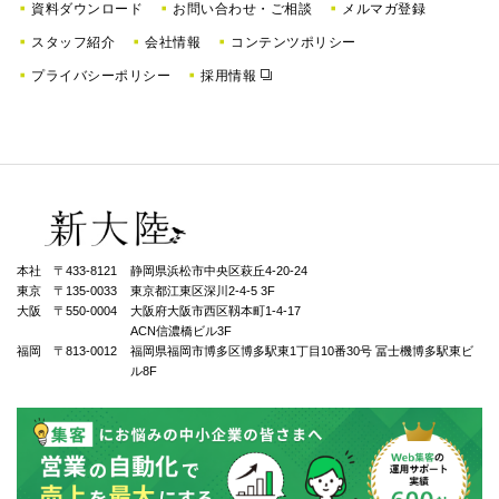
資料ダウンロード
お問い合わせ・ご相談
メルマガ登録
スタッフ紹介
会社情報
コンテンツポリシー
プライバシーポリシー
採用情報
本社 〒433-8121
静岡県浜松市中央区萩丘4-20-24
東京 〒135-0033
東京都江東区深川2-4-5 3F
大阪 〒550-0004
⼤阪府⼤阪市⻄区靱本町1-4-17
ACN信濃橋ビル3F
福岡 〒813-0012
福岡県福岡市博多区博多駅東1丁⽬10番30号 冨士機博多駅東ビ
ル8F